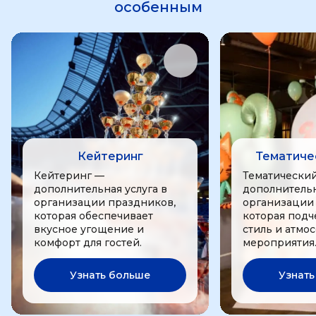
особенным
Кейтеринг
Тематиче
Кейтеринг —
Тематически
дополнительная услуга в
дополнительн
организации праздников,
организации
которая обеспечивает
которая подч
вкусное угощение и
стиль и атмо
комфорт для гостей.
мероприятия
Узнать больше
Узнать