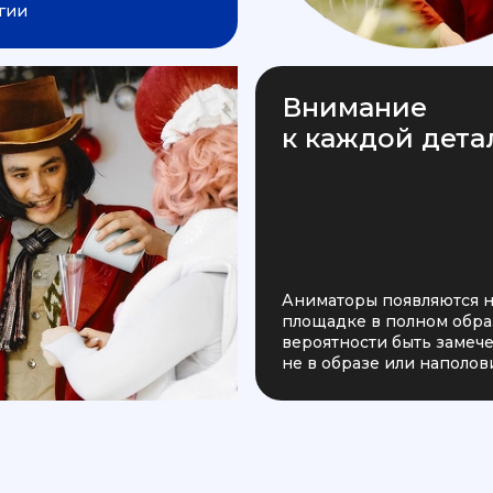
гии
Внимание
к каждой дета
Аниматоры появляются 
площадке в полном образ
вероятности быть заме
не в образе или наполов