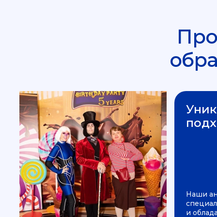
Про
обр
Уник
подх
Наши а
специал
и облад