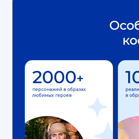
Осо
ко
2000
1
+
персонажей в образах
реали
любимых героев
в обр