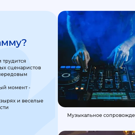
амму?
 трудится
ных сценаристов
передовым
м
й момент -
узырях и веселые
ости
Музыкальное сопровожд