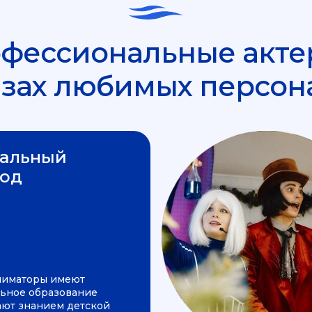
фессиональные акте
азах любимых персон
альный
од
ниматоры имеют
ьное образование
ают знанием детской