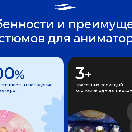
бенности и преимуще
стюмов для анимато
00
3
%
+
стичность и попадание
красочных вариаций
аз героя
костюмов одного персо