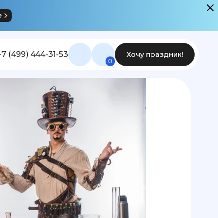
е
+7 (499) 444-31-53
Хочу праздник!
0