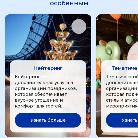
особенным
Кейтеринг
Тематиче
Кейтеринг —
Тематически
дополнительная услуга в
дополнительн
организации праздников,
организации
которая обеспечивает
которая подч
вкусное угощение и
стиль и атмо
комфорт для гостей.
мероприятия
Узнать больше
Узнать