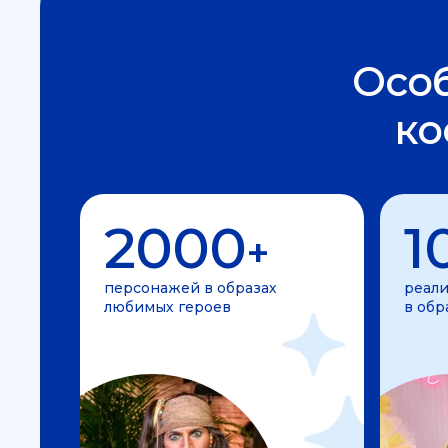
Осо
ко
2000
1
+
персонажей в образах
реали
любимых героев
в обр