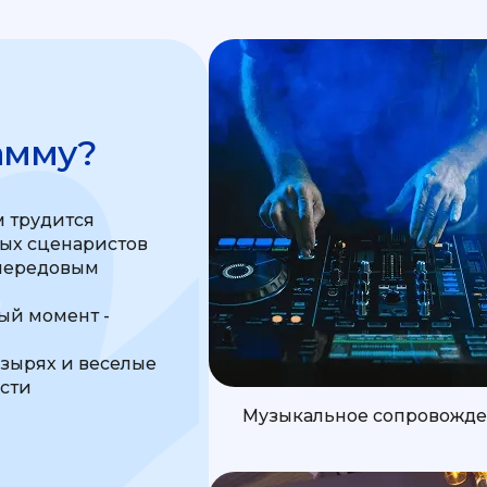
амму?
 трудится
ных сценаристов
передовым
м
й момент -
узырях и веселые
ости
Музыкальное сопровожд