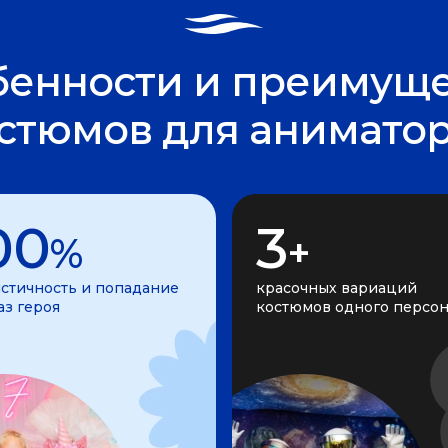
бенности и преимуще
стюмов для анимато
00
3
%
+
стичность и попадание
красочных вариаций
аз героя
костюмов одного персо