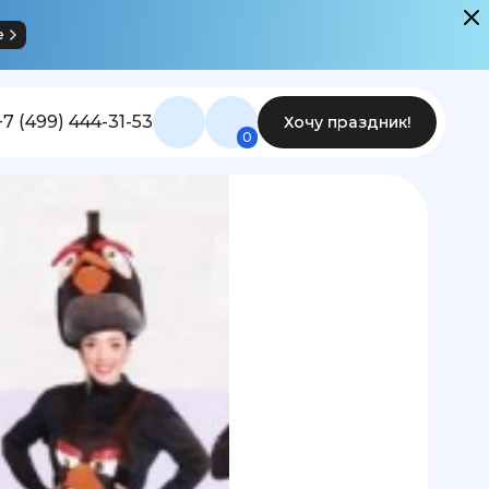
е
+7 (499) 444-31-53
Хочу праздник!
0