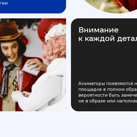
гии
Внимание
к каждой дета
Аниматоры появляются 
площадке в полном образ
вероятности быть заме
не в образе или наполов