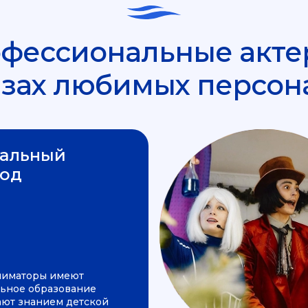
фессиональные акте
азах любимых персон
альный
од
ниматоры имеют
ьное образование
ают знанием детской