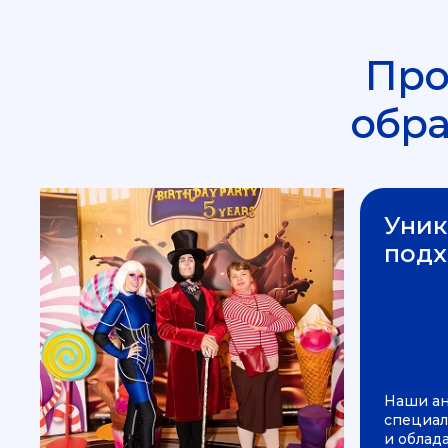
Про
обр
Уник
подх
Наши а
специал
и облад