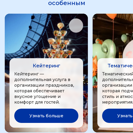
особенным
Кейтеринг
Тематиче
Кейтеринг —
Тематически
дополнительная услуга в
дополнительн
организации праздников,
организации
которая обеспечивает
которая подч
вкусное угощение и
стиль и атмо
комфорт для гостей.
мероприятия
Узнать больше
Узнать