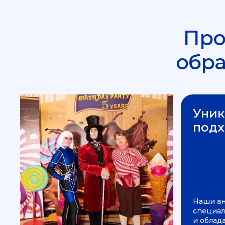
Про
обр
Уник
подх
Наши а
специал
и облад