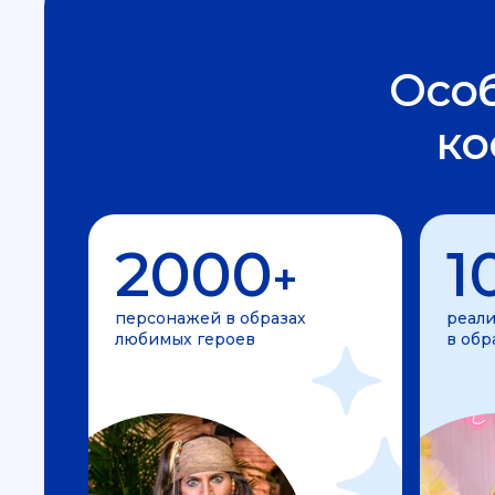
Осо
ко
2000
1
+
персонажей в образах
реали
любимых героев
в обр