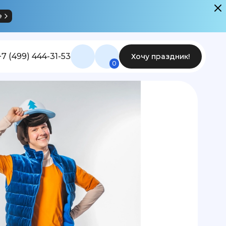
е
+7 (499) 444-31-53
Хочу праздник!
0