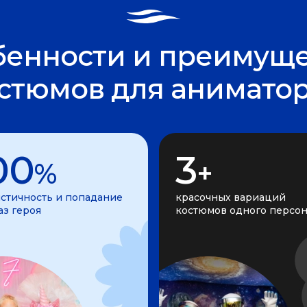
бенности и преимуще
стюмов для анимато
00
3
%
+
стичность и попадание
красочных вариаций
аз героя
костюмов одного персо