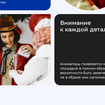
гии
Внимание
к каждой дета
Аниматоры появляются 
площадке в полном образ
вероятности быть заме
не в образе или наполов