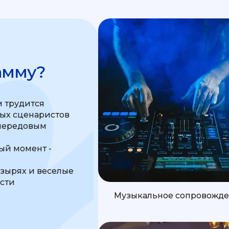
амму?
 трудится
ных сценаристов
передовым
м
й момент -
узырях и веселые
ости
Музыкальное сопровожд