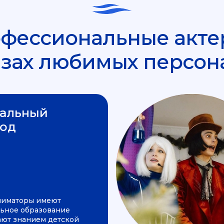
фессиональные акте
азах любимых персон
альный
од
ниматоры имеют
ьное образование
ают знанием детской