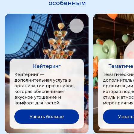
особенным
Кейтеринг
Тематиче
Кейтеринг —
Тематически
дополнительная услуга в
дополнительн
организации праздников,
организации
которая обеспечивает
которая подч
вкусное угощение и
стиль и атмо
комфорт для гостей.
мероприятия
Узнать больше
Узнать