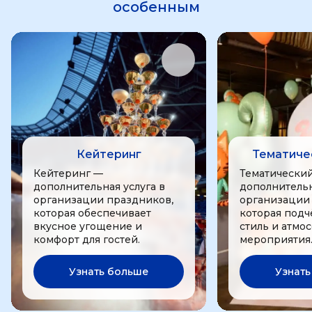
особенным
Кейтеринг
Тематиче
Кейтеринг —
Тематически
дополнительная услуга в
дополнительн
организации праздников,
организации
которая обеспечивает
которая подч
вкусное угощение и
стиль и атмо
комфорт для гостей.
мероприятия
Узнать больше
Узнать