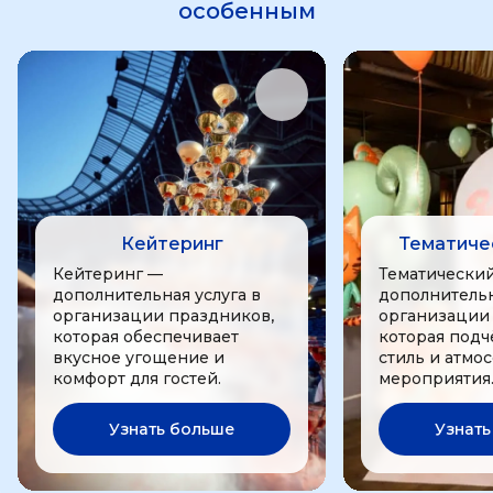
особенным
Кейтеринг
Тематиче
Кейтеринг —
Тематически
дополнительная услуга в
дополнительн
организации праздников,
организации
которая обеспечивает
которая подч
вкусное угощение и
стиль и атмо
комфорт для гостей.
мероприятия
Узнать больше
Узнать