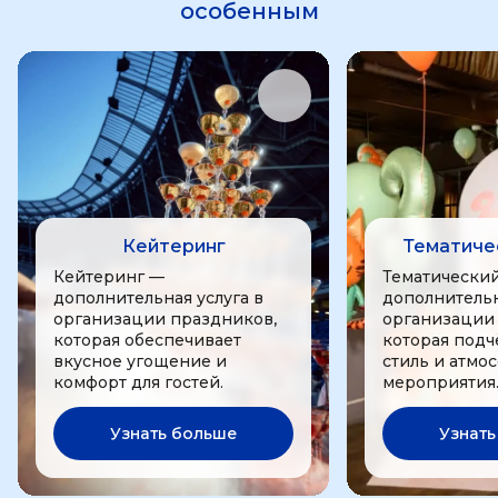
особенным
Кейтеринг
Тематиче
Кейтеринг —
Тематически
дополнительная услуга в
дополнительн
организации праздников,
организации
которая обеспечивает
которая подч
вкусное угощение и
стиль и атмо
комфорт для гостей.
мероприятия
Узнать больше
Узнать