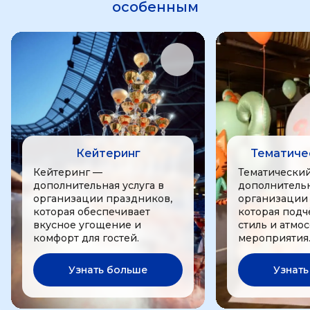
особенным
Кейтеринг
Тематиче
Кейтеринг —
Тематически
дополнительная услуга в
дополнительн
организации праздников,
организации
которая обеспечивает
которая подч
вкусное угощение и
стиль и атмо
комфорт для гостей.
мероприятия
Узнать больше
Узнать