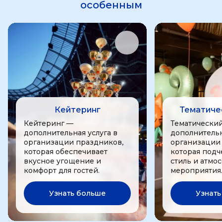
особенным
Кейтеринг
Тематиче
Кейтеринг —
Тематически
дополнительная услуга в
дополнительн
организации праздников,
организации
которая обеспечивает
которая подч
вкусное угощение и
стиль и атмо
комфорт для гостей.
мероприятия
Узнать больше
Узнать