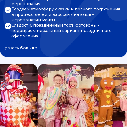
мероприятия
Создаем атмосферу сказки и полного погружения
в процесс детей и взрослых на вашем
мероприятии мечты
Сладости, праздничный торт, фотозоны -
подбираем идеальный вариант праздничного
оформления
Узнать больше