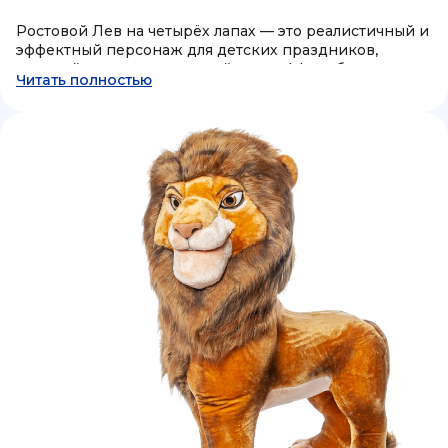
Ростовой Лев на четырёх лапах — это реалистичный и
эффектный персонаж для детских праздников,
который создает настоящий wow-эффект благодаря
Читать полностью
необычному формату костюма и максимально живому
образу дикого льва. Такой аниматор выглядит
особенно впечатляюще, двигается на четырех лапах и
помогает полностью погрузить детей в атмосферу
настоящего сафари или сказочного приключения.
Формат отлично подходит для дня рождения,
тематической вечеринки, family day, выпускного или
большого детского мероприятия.
Во время программы ростовой Лев взаимодействует
с детьми, участвует в интерактивных играх, встречает
гостей, проводит фотосессии и становится частью
праздничного шоу. Благодаря реалистичному
внешнему виду персонаж вызывает у детей сильные
эмоции и мгновенно становится центральным героем
мероприятия. В программу могут входить игровые
задания, тематические активности, танцевальные
интерактивы и мини-приключения в стиле дикой
природы.
Главной особенностью ростового Льва на четырёх