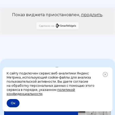
Показ виджета приостановлен,
продлить
.
Сделано на
К сайту подключен сервис веб-аналитики Яндекс
4 шага к идеальному
Метрика, использующий cookie-файлы для анализа
пользовательской активности. Вы даете согласие
празднику вашей мечты
на обработку персональных данных с помощью этого
Позвонить
+7 (499) 444-31-53
сервиса в порядке, указанном
политикой
конфиденциальности
.
1 шаг
Ок
Отменить