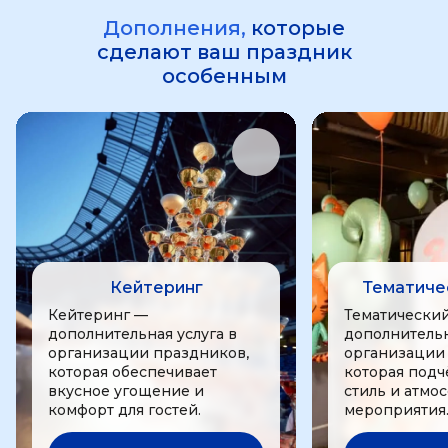
Дополнения,
которые
сделают ваш праздник
особенным
Кейтеринг
Тематиче
Кейтеринг —
Тематически
дополнительная услуга в
дополнительн
организации праздников,
организации
которая обеспечивает
которая подч
вкусное угощение и
стиль и атмо
комфорт для гостей.
мероприятия