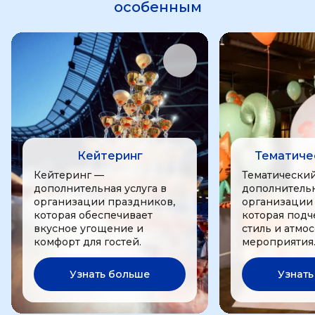
особенным
Кейтеринг
Тематиче
Кейтеринг —
Тематически
дополнительная услуга в
дополнительн
организации праздников,
организации
которая обеспечивает
которая подч
вкусное угощение и
стиль и атмо
комфорт для гостей.
мероприятия
Узнать больше
Узнать