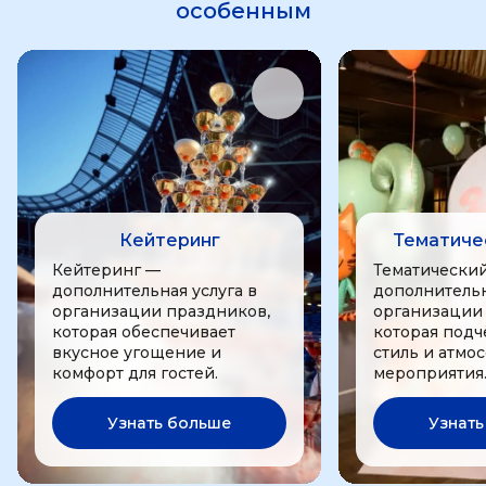
особенным
Кейтеринг
Тематиче
Кейтеринг —
Тематически
дополнительная услуга в
дополнительн
организации праздников,
организации
которая обеспечивает
которая подч
вкусное угощение и
стиль и атмо
комфорт для гостей.
мероприятия
Узнать больше
Узнать