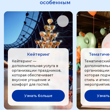
особенным
Кейтеринг
Тематиче
Кейтеринг —
Тематически
дополнительная услуга в
дополнительн
организации праздников,
организации
которая обеспечивает
которая подч
вкусное угощение и
стиль и атмо
комфорт для гостей.
мероприятия
Узнать больше
Узнать