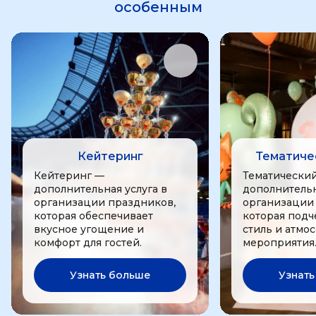
особенным
Кейтеринг
Тематиче
Кейтеринг —
Тематически
дополнительная услуга в
дополнительн
организации праздников,
организации
которая обеспечивает
которая подч
вкусное угощение и
стиль и атмо
комфорт для гостей.
мероприятия
Узнать больше
Узнать