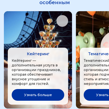
особенным
Кейтеринг
Тематиче
Кейтеринг —
Тематически
дополнительная услуга в
дополнительн
организации праздников,
организации
которая обеспечивает
которая подч
вкусное угощение и
стиль и атмо
комфорт для гостей.
мероприятия
Узнать больше
Узнать