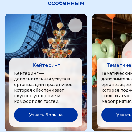
особенным
Кейтеринг
Тематиче
Кейтеринг —
Тематически
дополнительная услуга в
дополнительн
организации праздников,
организации
которая обеспечивает
которая подч
вкусное угощение и
стиль и атмо
комфорт для гостей.
мероприятия
Узнать больше
Узнать