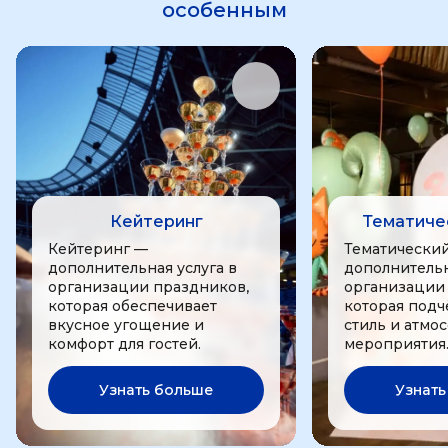
особенным
Кейтеринг
Тематиче
Кейтеринг —
Тематически
дополнительная услуга в
дополнительн
организации праздников,
организации
которая обеспечивает
которая подч
вкусное угощение и
стиль и атмо
комфорт для гостей.
мероприятия
Узнать больше
Узнать