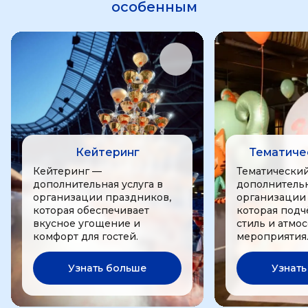
особенным
Кейтеринг
Тематиче
Кейтеринг —
Тематически
дополнительная услуга в
дополнительн
организации праздников,
организации
которая обеспечивает
которая подч
вкусное угощение и
стиль и атмо
комфорт для гостей.
мероприятия
Узнать больше
Узнать