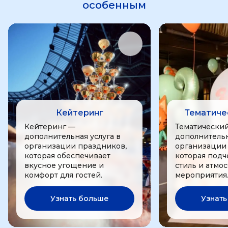
особенным
Кейтеринг
Тематиче
Кейтеринг —
Тематически
дополнительная услуга в
дополнительн
организации праздников,
организации
которая обеспечивает
которая подч
вкусное угощение и
стиль и атмо
комфорт для гостей.
мероприятия
Узнать больше
Узнать