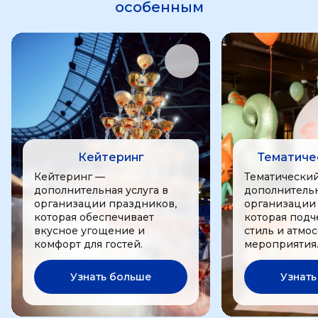
особенным
Кейтеринг
Тематиче
Кейтеринг —
Тематически
дополнительная услуга в
дополнительн
организации праздников,
организации
которая обеспечивает
которая подч
вкусное угощение и
стиль и атмо
комфорт для гостей.
мероприятия
Узнать больше
Узнать