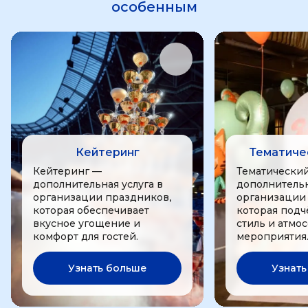
особенным
Кейтеринг
Тематиче
Кейтеринг —
Тематически
дополнительная услуга в
дополнительн
организации праздников,
организации
которая обеспечивает
которая подч
вкусное угощение и
стиль и атмо
комфорт для гостей.
мероприятия
Узнать больше
Узнать