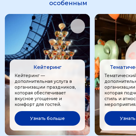
особенным
Кейтеринг
Тематиче
Кейтеринг —
Тематически
дополнительная услуга в
дополнительн
организации праздников,
организации
которая обеспечивает
которая подч
вкусное угощение и
стиль и атмо
комфорт для гостей.
мероприятия
Узнать больше
Узнать