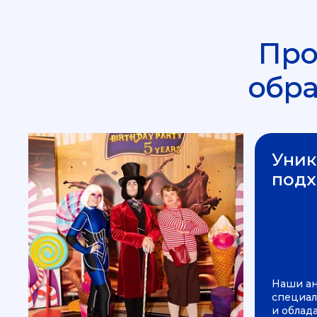
Про
обр
Уник
подх
Наши а
специал
и облад