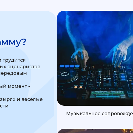
амму?
 трудится
ных сценаристов
передовым
м
й момент -
узырях и веселые
ости
Музыкальное сопровожд