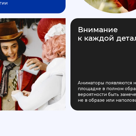
гии
Внимание
к каждой дета
Аниматоры появляются 
площадке в полном образ
вероятности быть заме
не в образе или наполов