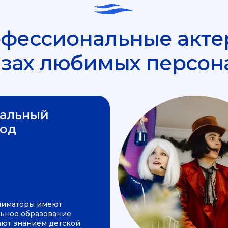
фессиональные акте
азах любимых персон
альный
од
ниматоры имеют
ьное образование
ают знанием детской