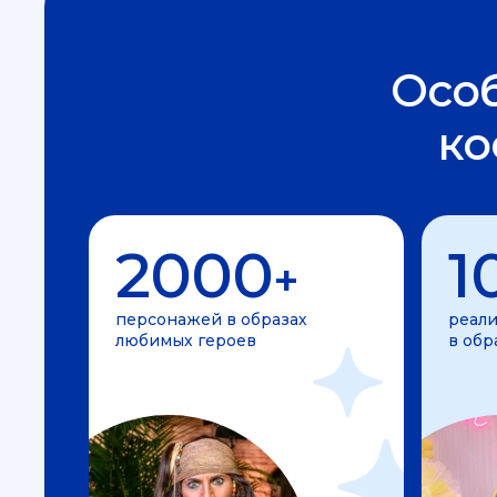
Осо
ко
2000
1
+
персонажей в образах
реали
любимых героев
в обр