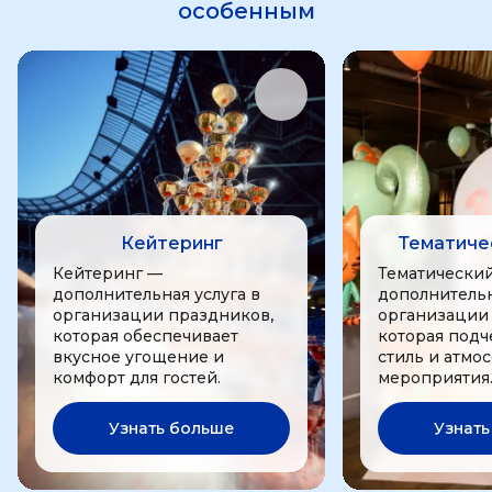
особенным
Кейтеринг
Тематиче
Кейтеринг —
Тематически
дополнительная услуга в
дополнительн
организации праздников,
организации
которая обеспечивает
которая подч
вкусное угощение и
стиль и атмо
комфорт для гостей.
мероприятия
Узнать больше
Узнать