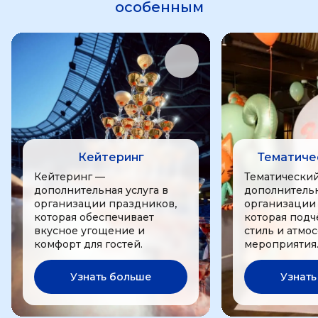
особенным
Кейтеринг
Тематиче
Кейтеринг —
Тематически
дополнительная услуга в
дополнительн
организации праздников,
организации
которая обеспечивает
которая подч
вкусное угощение и
стиль и атмо
комфорт для гостей.
мероприятия
Узнать больше
Узнать