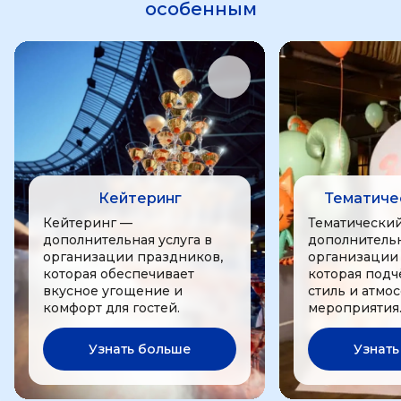
особенным
Кейтеринг
Тематиче
Кейтеринг —
Тематически
дополнительная услуга в
дополнительн
организации праздников,
организации
которая обеспечивает
которая подч
вкусное угощение и
стиль и атмо
комфорт для гостей.
мероприятия
Узнать больше
Узнать