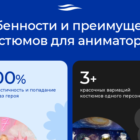
бенности и преимуще
стюмов для анимато
00
3
%
+
стичность и попадание
красочных вариаций
аз героя
костюмов одного персо