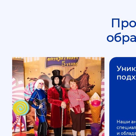
Про
обр
Уник
подх
Наши а
специал
и облад