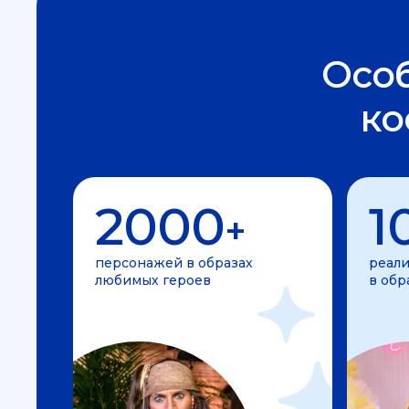
Осо
ко
2000
1
+
персонажей в образах
реали
любимых героев
в обр