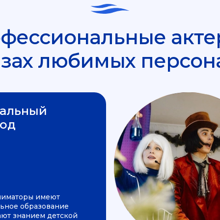
фессиональные акте
азах любимых персон
альный
од
ниматоры имеют
ьное образование
ают знанием детской