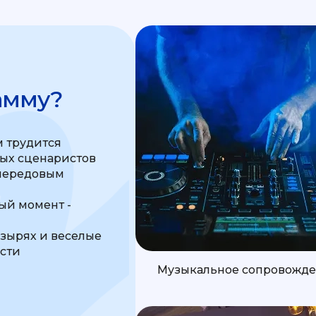
амму?
 трудится
ных сценаристов
передовым
м
й момент -
узырях и веселые
ости
Музыкальное сопровожд