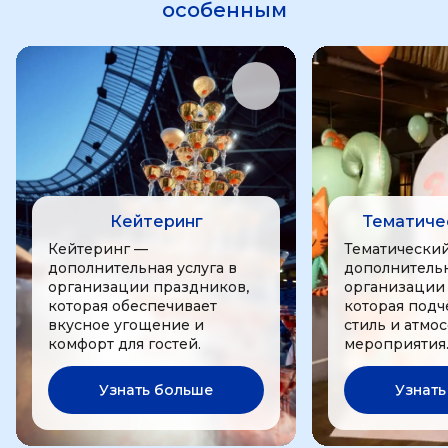
особенным
Кейтеринг
Тематиче
Кейтеринг —
Тематически
дополнительная услуга в
дополнительн
организации праздников,
организации
которая обеспечивает
которая подч
вкусное угощение и
стиль и атмо
комфорт для гостей.
мероприятия
Узнать больше
Узнать