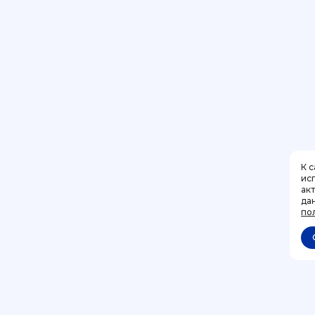
К 
ис
ак
да
Позвонить
+7 (499) 444-31-53
по
Отменить