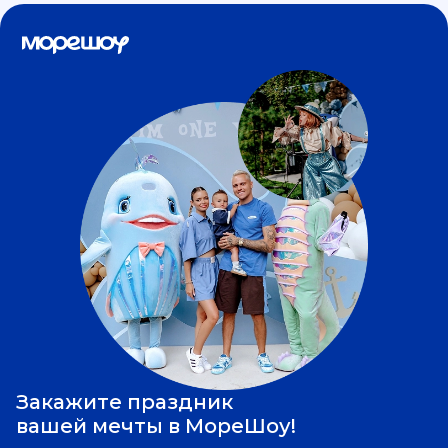
Закажите праздник
вашей мечты в МореШоу!