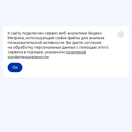
К сайту подключен сервис веб-аналитики Яндекс
Метрика, использующий cookie-файлы для анализа
пользовательской активности. Вы даете согласие
на обработку персональных данных с помощью этого
Позвонить
+7 (499) 444-31-53
сервиса в порядке, указанном
политикой
конфиденциальности
.
Ок
Отменить
Мероприятия
Для детей
Каталог
Для взрослых