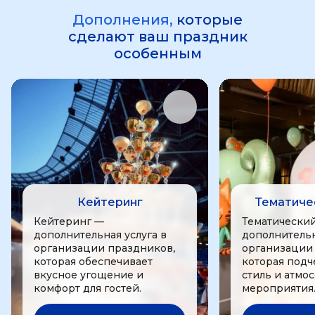
Дополнения,
которые
сделают ваш праздник
особенным
Кейтеринг
Тематиче
Кейтеринг —
Тематически
дополнительная услуга в
дополнительн
организации праздников,
организации
которая обеспечивает
которая подч
вкусное угощение и
стиль и атмо
комфорт для гостей.
мероприятия