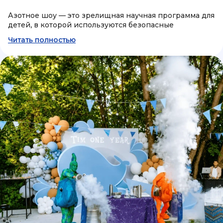
Азотное шоу — это зрелищная научная программа для
детей, в которой используются безопасные
эксперименты с жидким азотом, дымовыми
Читать полностью
эффектами и крио опытами. Во время шоу ведущий
демонстрирует необычные физические явления,
проводит интерактивные эксперименты и вовлекает
детей в участие. Такая программа отлично подходит
для дня рождения, выпускного, школьного
праздника, семейного мероприятия или научного
шоу для детей.
Во время азотного шоу гости наблюдают эффектный
холодный дым, мгновенную заморозку предметов,
воздушные крио эффекты и необычные
эксперименты с жидким азотом. Дети участвуют в
опытах, помогают ведущему проводить научные
эксперименты и знакомятся с увлекательным миром
науки в игровой форме. Благодаря сочетанию
развлечения и интерактива крио шоу вызывает
интерес у детей разного возраста.
Программа подбирается под формат площадки и
количество участников. Азотное шоу можно провести
дома, в школе, детском саду, ресторане, лофте или на