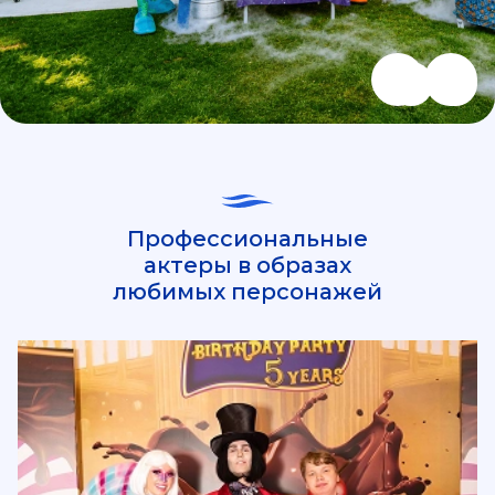
выездном мероприятии. Часто программу дополняют
анимацией, химическим шоу, мастер-классами или
бумажной дискотекой. Такой формат помогает
сделать детский праздник более необычным,
динамичным и запоминающимся.
Заказать азотное шоу в Москве можно для детей
разных возрастов. Мы подготавливаем оборудование,
реквизит и полностью организуем проведение
программы. Научное шоу с жидким азотом станет
яркой частью праздника, подарит детям новые
эмоции и создаст эффектную атмосферу на
мероприятии.
Профессиональные
актеры в образах
любимых персонажей