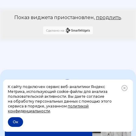
Показ виджета приостановлен,
продлить
.
Сделано на
К сайту подключен сервис веб-аналитики Яндекс
4 шага к идеальному
Метрика, использующий cookie-файлы для анализа
пользовательской активности. Вы даете согласие
празднику вашей мечты
на обработку персональных данных с помощью этого
Позвонить
+7 (499) 444-31-53
сервиса в порядке, указанном
политикой
конфиденциальности
.
1 шаг
Ок
Отменить