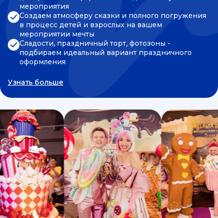
мероприятия
Создаем атмосферу сказки и полного погружения
в процесс детей и взрослых на вашем
мероприятии мечты
Сладости, праздничный торт, фотозоны -
подбираем идеальный вариант праздничного
оформления
Узнать больше