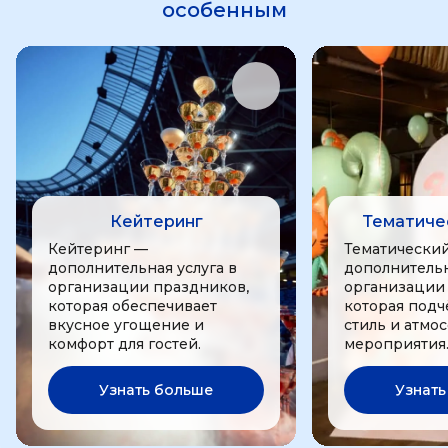
особенным
Кейтеринг
Тематиче
Кейтеринг —
Тематически
дополнительная услуга в
дополнительн
организации праздников,
организации
которая обеспечивает
которая подч
вкусное угощение и
стиль и атмо
комфорт для гостей.
мероприятия
Узнать больше
Узнать