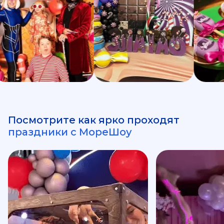
Посмотрите как ярко проходят
праздники с МореШоу