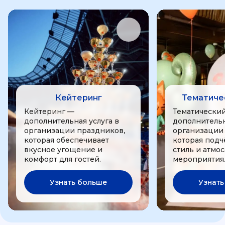
Кейтеринг
Тематиче
Кейтеринг —
Тематически
дополнительная услуга в
дополнительн
организации праздников,
организации
которая обеспечивает
которая подч
вкусное угощение и
стиль и атмо
комфорт для гостей.
мероприятия
Узнать больше
Узнать