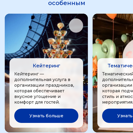
особенным
Кейтеринг
Тематиче
Кейтеринг —
Тематически
дополнительная услуга в
дополнительн
организации праздников,
организации
которая обеспечивает
которая подч
вкусное угощение и
стиль и атмо
комфорт для гостей.
мероприятия
Узнать больше
Узнать