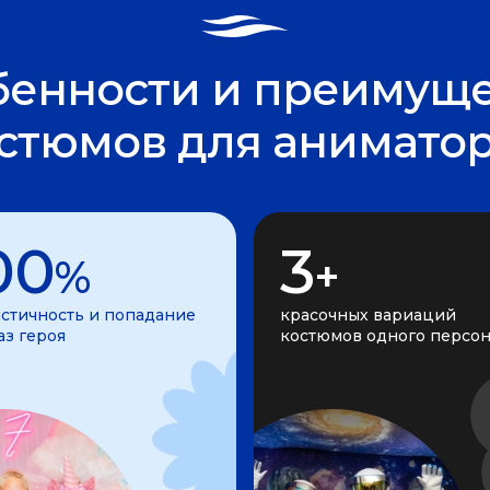
бенности и преимуще
стюмов для анимато
00
3
%
+
стичность и попадание
красочных вариаций
аз героя
костюмов одного персо