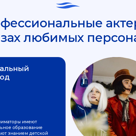
фессиональные акте
азах любимых персон
альный
од
ниматоры имеют
ьное образование
ают знанием детской