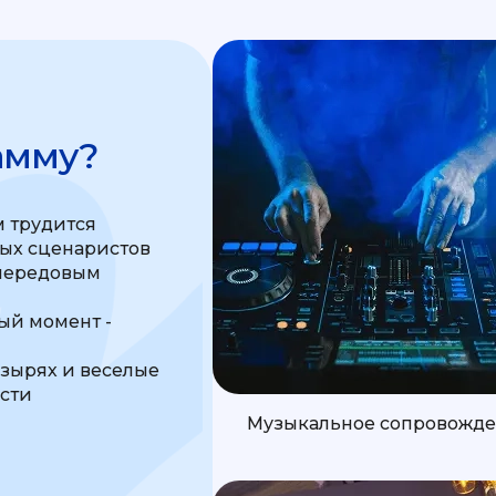
амму?
 трудится
ных сценаристов
передовым
м
й момент -
узырях и веселые
ости
Музыкальное сопровожд