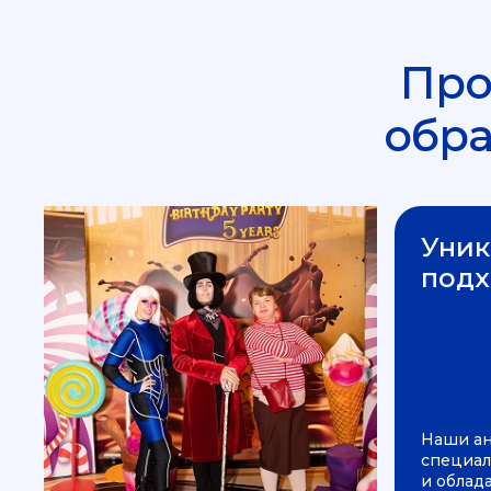
Про
обр
Уник
подх
Наши а
специал
и облад