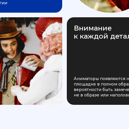
гии
Внимание
к каждой дета
Аниматоры появляются 
площадке в полном образ
вероятности быть заме
не в образе или наполов