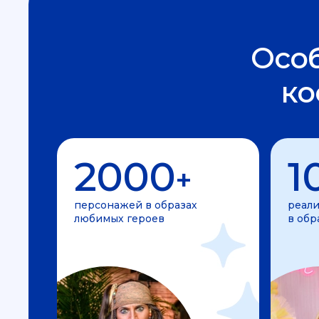
Осо
ко
2000
1
+
персонажей в образах
реали
любимых героев
в обр