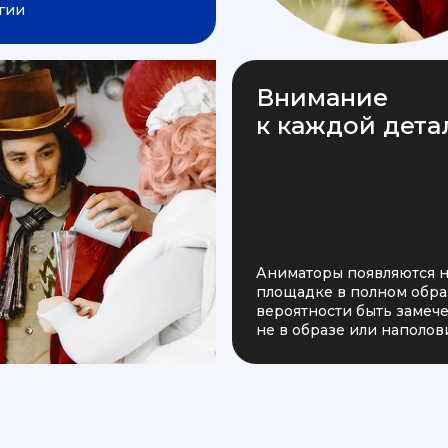
гии
Внимание
к каждой дета
Аниматоры появляются 
площадке в полном образ
вероятности быть заме
не в образе или наполов