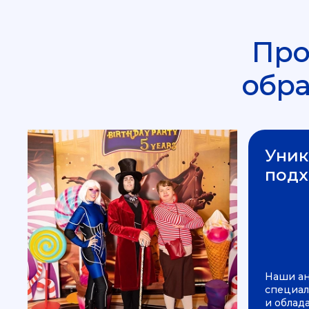
Про
обр
Уник
подх
Наши а
специал
и облад