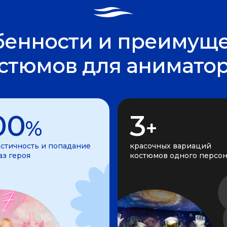
бенности и преимуще
стюмов для анимато
00
3
%
+
стичность и попадание
красочных вариаций
аз героя
костюмов одного персо