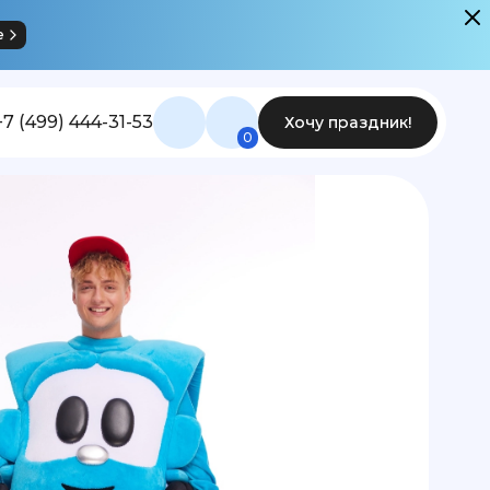
е
+7 (499) 444-31-53
Хочу праздник!
0