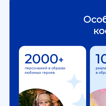
Осо
ко
2000
1
+
персонажей в образах
реали
любимых героев
в обр