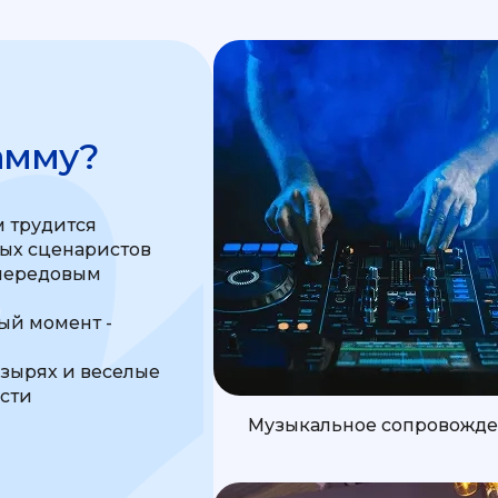
амму?
 трудится
ных сценаристов
передовым
м
й момент -
узырях и веселые
ости
Музыкальное сопровожд