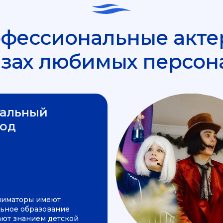
фессиональные акте
азах любимых персон
альный
од
ниматоры имеют
ьное образование
ают знанием детской