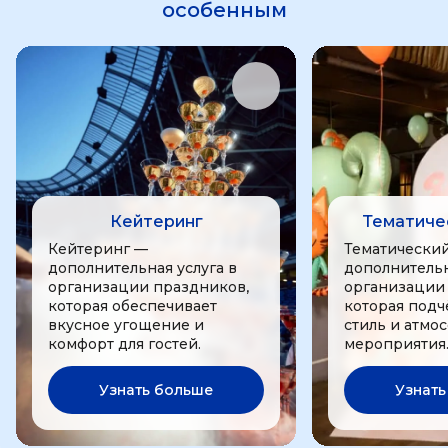
особенным
Кейтеринг
Тематиче
Кейтеринг —
Тематически
дополнительная услуга в
дополнительн
организации праздников,
организации
которая обеспечивает
которая подч
вкусное угощение и
стиль и атмо
комфорт для гостей.
мероприятия
Узнать больше
Узнать