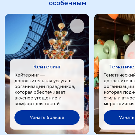
особенным
Кейтеринг
Тематиче
Кейтеринг —
Тематически
дополнительная услуга в
дополнительн
организации праздников,
организации
которая обеспечивает
которая подч
вкусное угощение и
стиль и атмо
комфорт для гостей.
мероприятия
Узнать больше
Узнать