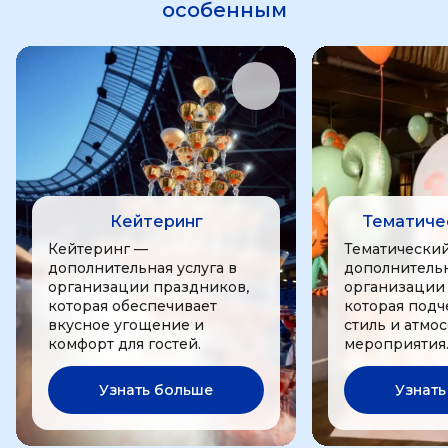
особенным
Кейтеринг
Тематиче
Кейтеринг —
Тематически
дополнительная услуга в
дополнительн
организации праздников,
организации
которая обеспечивает
которая подч
вкусное угощение и
стиль и атмо
комфорт для гостей.
мероприятия
Узнать больше
Узнать