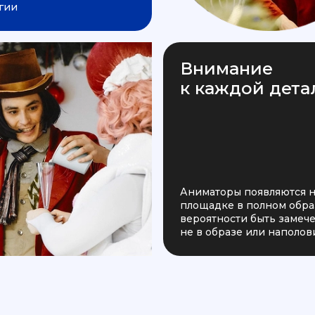
гии
Внимание
к каждой дета
Аниматоры появляются 
площадке в полном образ
вероятности быть заме
не в образе или наполов