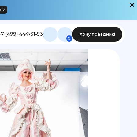
е
+7 (499) 444-31-53
Хочу праздник!
0