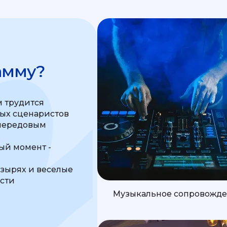
амму?
 трудится
ных сценаристов
передовым
м
й момент -
узырях и веселые
ости
Музыкальное сопровожд