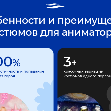
бенности и преимуще
стюмов для анимато
00
3
%
+
стичность и попадание
красочных вариаций
аз героя
костюмов одного персо