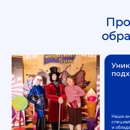
Про
обр
Уник
подх
Наши а
специал
и облад