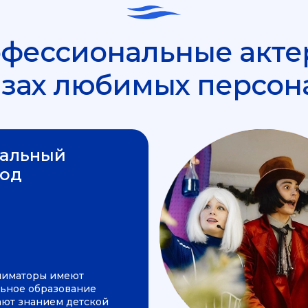
фессиональные акте
азах любимых персон
альный
од
ниматоры имеют
ьное образование
ают знанием детской