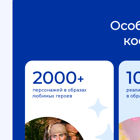
Осо
ко
2000
1
+
персонажей в образах
реали
любимых героев
в обр