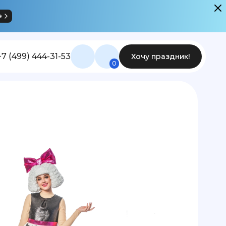
е
+7 (499) 444-31-53
Хочу праздник!
0