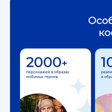
Осо
ко
2000
1
+
персонажей в образах
реали
любимых героев
в обр