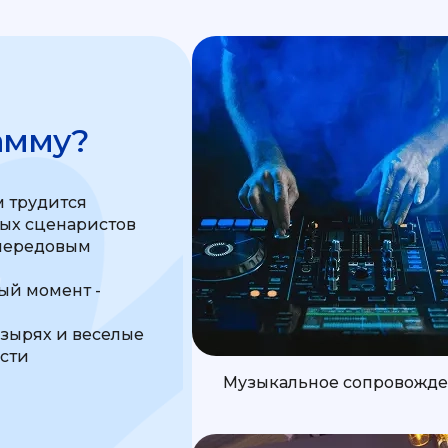
амму?
 трудится
ных сценаристов
передовым
м
й момент -
узырях и веселые
ости
Музыкальное сопровожд