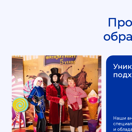
Про
обр
Уник
подх
Наши а
специал
и облад