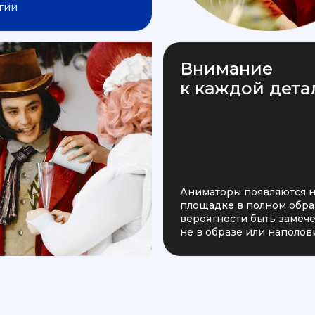
гии
Внимание
к каждой дета
Аниматоры появляются 
площадке в полном образ
вероятности быть заме
не в образе или наполов