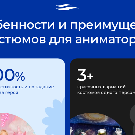
бенности и преимуще
стюмов для анимато
00
3
%
+
стичность и попадание
красочных вариаций
аз героя
костюмов одного персо