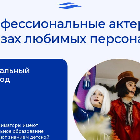
фессиональные акте
азах любимых персон
альный
од
ниматоры имеют
ьное образование
ают знанием детской