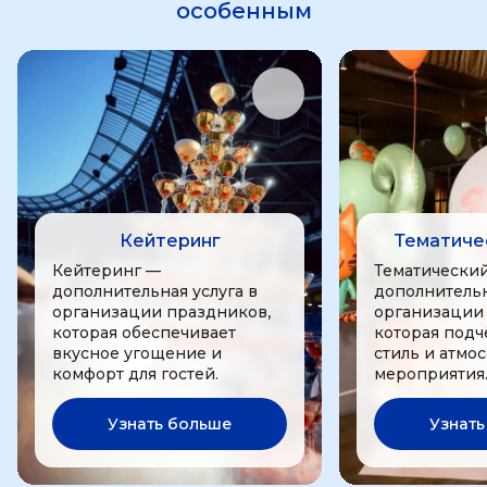
особенным
Кейтеринг
Тематиче
Кейтеринг —
Тематически
дополнительная услуга в
дополнительн
организации праздников,
организации
которая обеспечивает
которая подч
вкусное угощение и
стиль и атмо
комфорт для гостей.
мероприятия
Узнать больше
Узнать