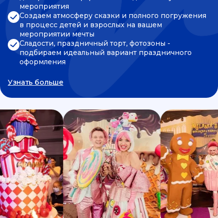
мероприятия
Создаем атмосферу сказки и полного погружения
в процесс детей и взрослых на вашем
мероприятии мечты
Сладости, праздничный торт, фотозоны -
подбираем идеальный вариант праздничного
оформления
Узнать больше