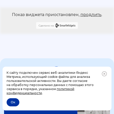
Показ виджета приостановлен,
продлить
.
Сделано на
К сайту подключен сервис веб-аналитики Яндекс
4 шага к идеальному
Метрика, использующий cookie-файлы для анализа
пользовательской активности. Вы даете согласие
празднику вашей мечты
на обработку персональных данных с помощью этого
Позвонить
+7 (499) 444-31-53
сервиса в порядке, указанном
политикой
конфиденциальности
.
1 шаг
Ок
Отменить