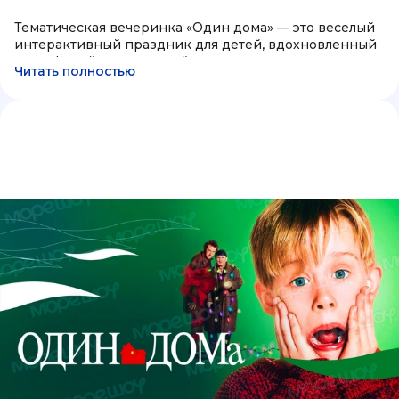
Тематическая вечеринка «Один дома» — это веселый
интерактивный праздник для детей, вдохновленный
атмосферой легендарной истории о приключениях,
Читать полностью
хитрых ловушках и защите дома от незваных гостей.
Во время программы участники становятся частью
захватывающего сценария, выполняют игровые
задания, проходят испытания и погружаются в
атмосферу настоящего новогоднего приключения.
Такой формат идеально подходит для дня рождения,
новогодней вечеринки, семейного праздника,
выпускного или тематического мероприятия для
детей.
Главной особенностью вечеринки становится
сочетание юмора, активных игр и интерактивного
сюжета. Дети помогают героям защищать дом,
участвуют в командных заданиях, создают
безопасные игровые ловушки, проходят веселые
испытания и решают необычные задачи. В программе
используются тематический реквизит, музыкальное
сопровождение, элементы декора и интерактивные
игровые станции, создающие атмосферу знаменитого
праздничного приключения.