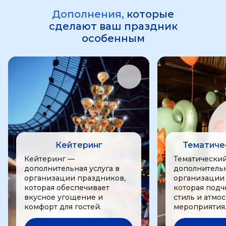
Дополнения,
которые
сделают ваш праздник
особенным
Кейтеринг
Тематиче
Кейтеринг —
Тематически
дополнительная услуга в
дополнительн
организации праздников,
организации
которая обеспечивает
которая подч
вкусное угощение и
стиль и атмо
комфорт для гостей.
мероприятия