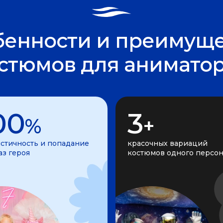
бенности и преимуще
стюмов для анимато
00
3
%
+
стичность и попадание
красочных вариаций
аз героя
костюмов одного персо