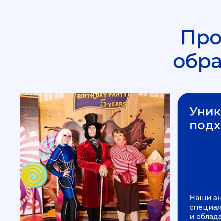
Про
обр
Уник
подх
Наши а
специал
и облад