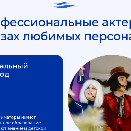
фессиональные акте
азах любимых персон
альный
од
ниматоры имеют
ьное образование
ают знанием детской