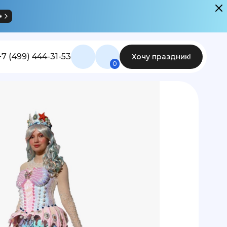
е
+7 (499) 444-31-53
Хочу праздник!
0