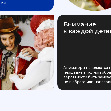
гии
Внимание
к каждой дета
Аниматоры появляются 
площадке в полном образ
вероятности быть заме
не в образе или наполов