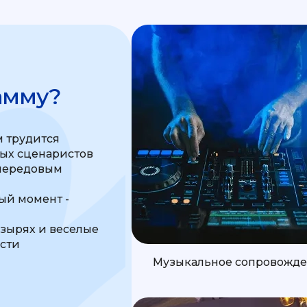
амму?
 трудится
ных сценаристов
передовым
м
й момент -
узырях и веселые
ости
Музыкальное сопровожд