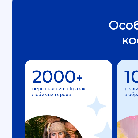
Осо
ко
2000
1
+
персонажей в образах
реали
любимых героев
в обр