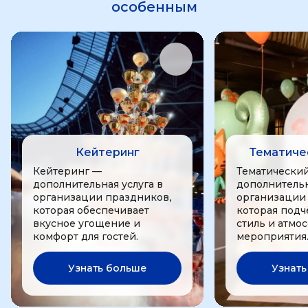
особенным
Кейтеринг
Тематиче
Кейтеринг —
Тематически
дополнительная услуга в
дополнительн
организации праздников,
организации
которая обеспечивает
которая подч
вкусное угощение и
стиль и атмо
комфорт для гостей.
мероприятия
Узнать больше
Узнать